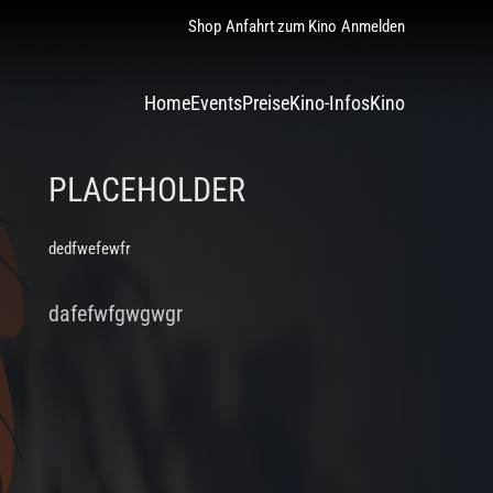
Shop
Anfahrt zum Kino
Anmelden
Home
Events
Preise
Kino-Infos
Kino
PLACEHOLDER
dedfwefewfr
dafefwfgwgwgr